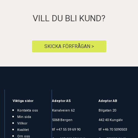
VILL DU BLI KUND?
SKICKA FÖRFRÅGAN >
Viktiga sidor
Adeptor AS
Adeptor AB
Kontakta oss
Kanalveien 62
Bilgatan 20
Min sida
5068 Bergen
442 40 Kungälv
Villkor
tlf +47 55 59 69 90
tlf +46 70 5090503
Kvalitet
Om oss