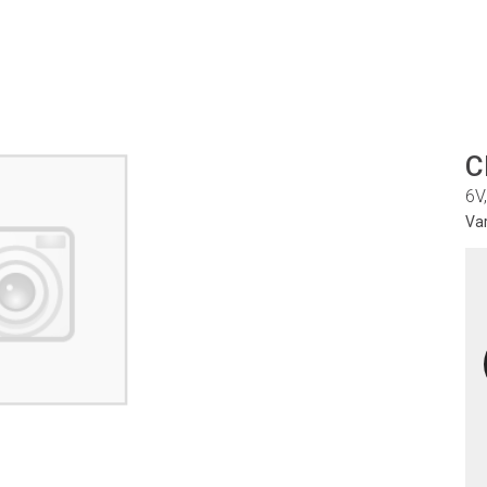
C
6V
Va