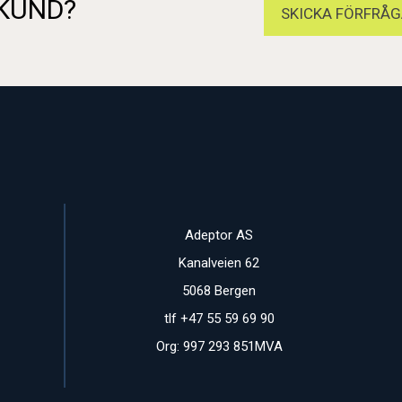
 KUND?
SKICKA FÖRFRÅG
Adeptor AS
Kanalveien 62
5068 Bergen
tlf +47 55 59 69 90
Org: 997 293 851MVA