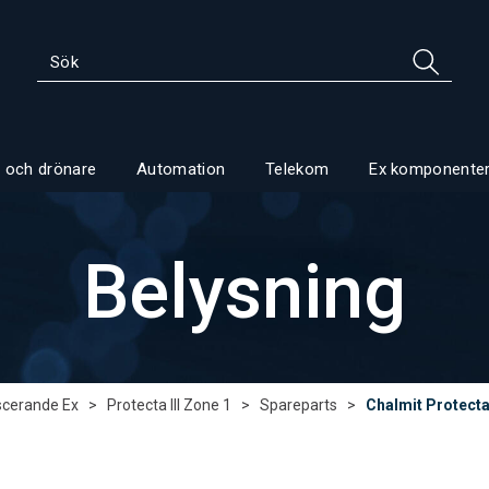
 och drönare
Automation
Telekom
Ex komponente
Belysning
scerande Ex
>
Protecta III Zone 1
>
Spareparts
>
Chalmit Protecta