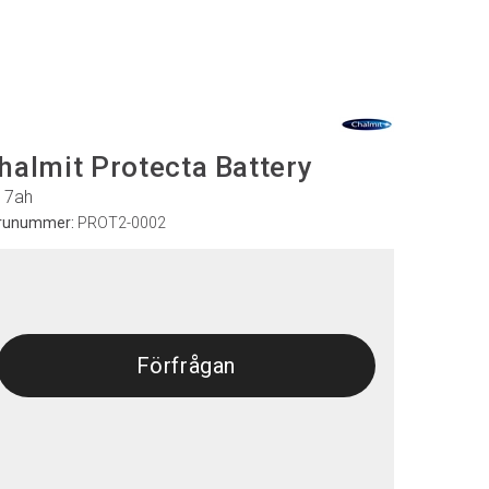
halmit Protecta Battery
, 7ah
runummer:
PROT2-0002
Förfrågan