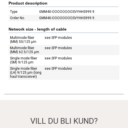
Product description
Type
GMM40-OOOOOOOOSVYHHS999.9.
Order No.
GMM40-OOOOOOOOSVYHHS999.9.
Network size - length of cable
Multimode fiber
see SFP modules
(MM) 50/125 µm
Multimode fiber
see SFP modules
(MM) 62.5/125 µm
Single mode fiber
see SFP modules
(SM) 9/125 µm
Single mode fiber
see SFP modules
(LH) 9/125 µm (long
haul transceiver)
VILL DU BLI KUND?