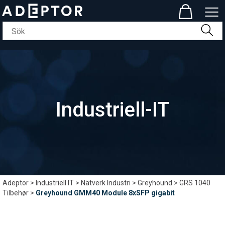
Industriell-IT
Adeptor
>
Industriell IT
>
Nätverk Industri
>
Greyhound
>
GRS 1040
Tilbehør
>
Greyhound GMM40 Module 8xSFP gigabit