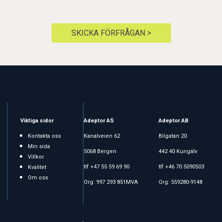
SKICKA FÖRFRÅGAN >
Viktiga sidor
Adeptor AS
Adeptor AB
Kontakta oss
Kanalveien 62
Bilgatan 20
Min sida
5068 Bergen
442 40 Kungälv
Villkor
tlf +47 55 59 69 90
tlf +46 70 5090503
Kvalitet
Om oss
Org: 997 293 851MVA
Org: 559280-9148