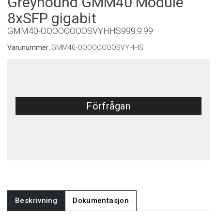
Greyhound GMM40 Module
8xSFP gigabit
GMM40-OOOOOOOOSVYHHS999.9.99
Varunummer:
GMM40-OOOOOOOOSVYHHS
Förfrågan
Beskrivning
Dokumentasjon