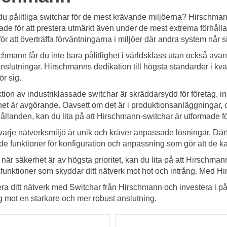
u pålitliga switchar för de mest krävande miljöerna? Hirschmann
ade för att prestera utmärkt även under de mest extrema förhålla
ör att överträffa förväntningarna i miljöer där andra system når s
hmann får du inte bara pålitlighet i världsklass utan också ava
nslutningar. Hirschmanns dedikation till högsta standarder i kval
ör sig.
tion av industriklassade switchar är skräddarsydd för företag, ins
lighet är avgörande. Oavsett om det är i produktionsanläggningar, o
hållanden, kan du lita på att Hirschmann-switchar är utformade fö
t varje nätverksmiljö är unik och kräver anpassade lösningar. Dä
e funktioner för konfiguration och anpassning som gör att de ka
, när säkerhet är av högsta prioritet, kan du lita på att Hirschma
funktioner som skyddar ditt nätverk mot hot och intrång. Med Hi
a ditt nätverk med Switchar från Hirschmann och investera i pål
g mot en starkare och mer robust anslutning.