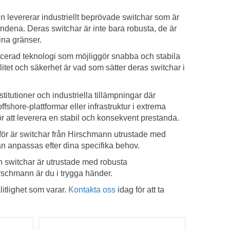
 levererar industriellt beprövade switchar som är
ndena. Deras switchar är inte bara robusta, de är
ina gränser.
ncerad teknologi som möjliggör snabba och stabila
itet och säkerhet är vad som sätter deras switchar i
titutioner och industriella tillämpningar där
ffshore-plattformar eller infrastruktur i extrema
r att leverera en stabil och konsekvent prestanda.
rför är switchar från Hirschmann utrustade med
n anpassas efter dina specifika behov.
nn switchar är utrustade med robusta
rschmann är du i trygga händer.
itlighet som varar.
Kontakta oss
idag för att ta