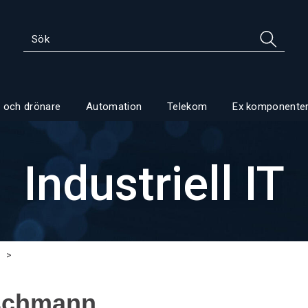
 och drönare
Automation
Telekom
Ex komponente
Industriell IT
>
schmann