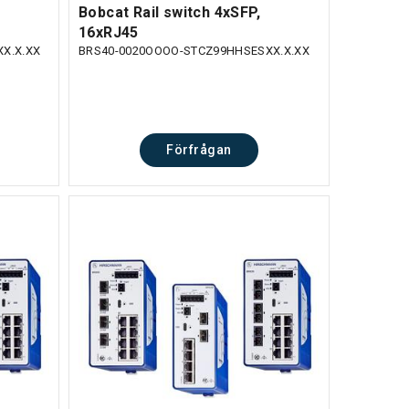
Bobcat Rail switch 4xSFP,
16xRJ45
X.X.XX
BRS40-0020OOOO-STCZ99HHSESXX.X.XX
Förfrågan