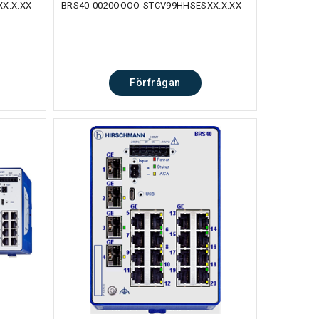
X.X.XX
BRS40-0020OOOO-STCV99HHSESXX.X.XX
Förfrågan