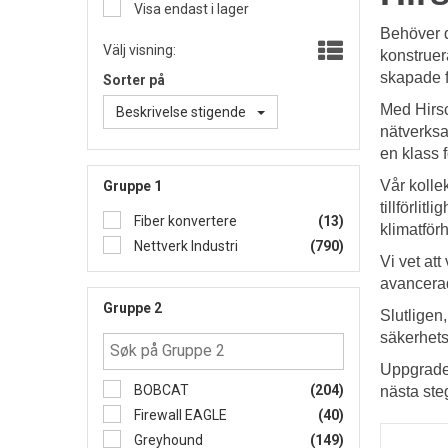
Visa endast i lager
Behöver d
Välj visning:
konstruer
skapade f
Sorter på
Med Hirsc
Beskrivelse stigende
nätverksa
en klass f
Vår kollek
Gruppe 1
tillförlit
Fiber konvertere
(13)
klimatför
Nettverk Industri
(790)
Vi vet at
avancerad
Gruppe 2
Slutligen
säkerhets
Uppgrader
BOBCAT
(204)
nästa ste
Firewall EAGLE
(40)
Greyhound
(149)