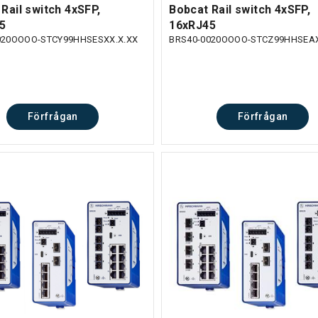
Rail switch 4xSFP,
Bobcat Rail switch 4xSFP,
5
16xRJ45
020OOOO-STCY99HHSESXX.X.XX
BRS40-0020OOOO-STCZ99HHSEAX
Förfrågan
Förfrågan