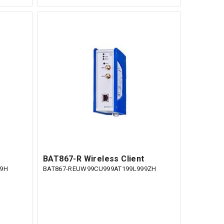
BAT867-R Wireless Client
99H
BAT867-REUW99CU999AT199L999ZH