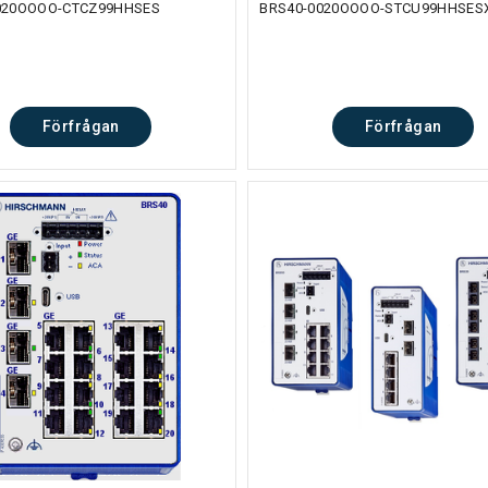
020OOOO-CTCZ99HHSES
BRS40-0020OOOO-STCU99HHSESX
Förfrågan
Förfrågan