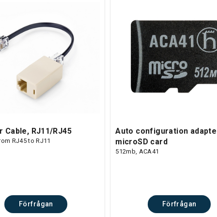
r Cable, RJ11/RJ45
Auto configuration adapte
from RJ45 to RJ11
microSD card
512mb, ACA41
Förfrågan
Förfrågan