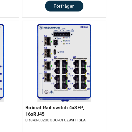
Förfrågan
Bobcat Rail switch 4xSFP,
16xRJ45
BRS40-0020OOOO-CTCZ99HHSEA