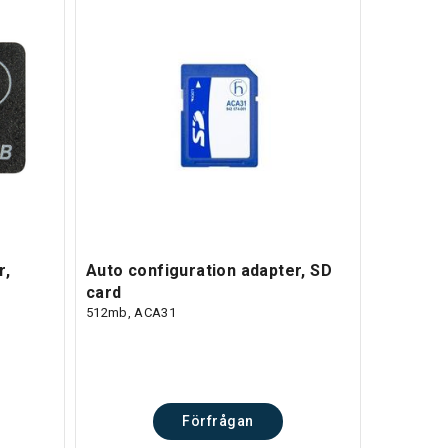
r,
Auto configuration adapter, SD
card
512mb, ACA31
Förfrågan