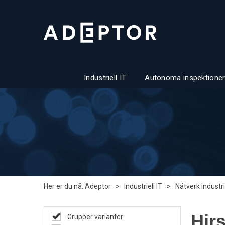
Industriell IT
Autonoma inspektioner
Her er du nå:
Adeptor
>
Industriell IT
>
Nätverk Industri
Hir
Grupper varianter