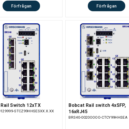
Förfrågan
Förfrågan
 Rail Switch 12xTX
Bobcat Rail switch 4xSFP,
0129999-STCZ99HHSESXX.X.XX
16xRJ45
BRS40-0020OOOO-CTCY99HHSEA