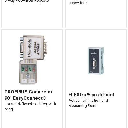
6-way PROFIBUS Repeater
screw term.
PROFIBUS Connector
FLEXtra® profiPoint
90° EasyConnect®
Active Termination and
For solid/flexible cables, with
Measuring Point
prog.