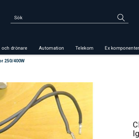
 och drönare
Automation
Telekom
Ex komponente
tor 250/400W
C
I