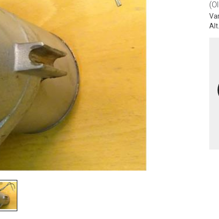
(O
Va
Alt