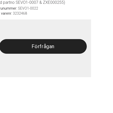
ld partno SEVO1-0007 & ZXE000255)
runummer:
SEVO1-0022
. varenr:
3232468
Förfrågan