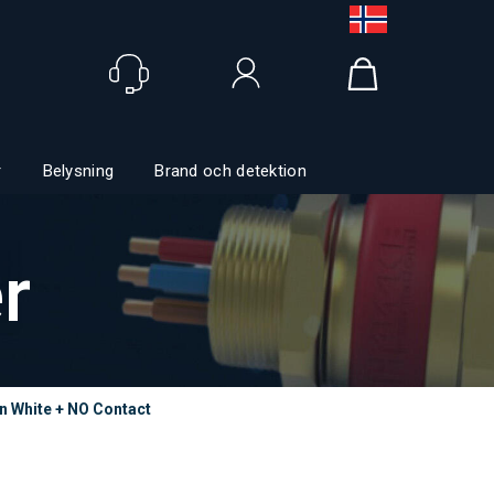
Logga in
r
Belysning
Brand och detektion
r
n White + NO Contact