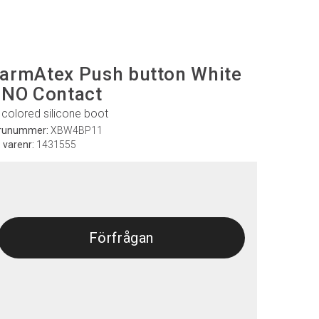
armAtex Push button White
 NO Contact
 colored silicone boot
runummer:
XBW4BP11
. varenr:
1431555
Förfrågan