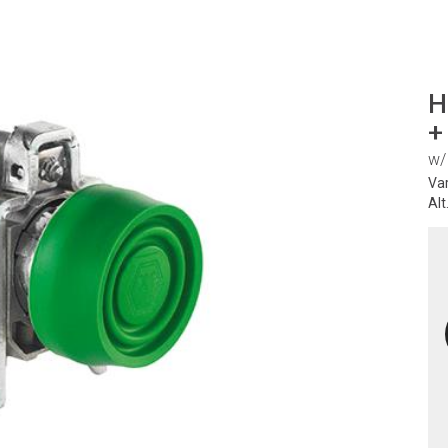
H
+
w/
Va
Alt