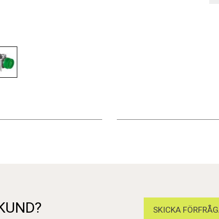
 KUND?
SKICKA FÖRFRÅG