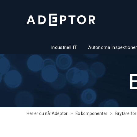
Industriell IT
Autonoma inspektioner
Her er du nå:
Adeptor
>
Ex komponenter
>
Brytare för