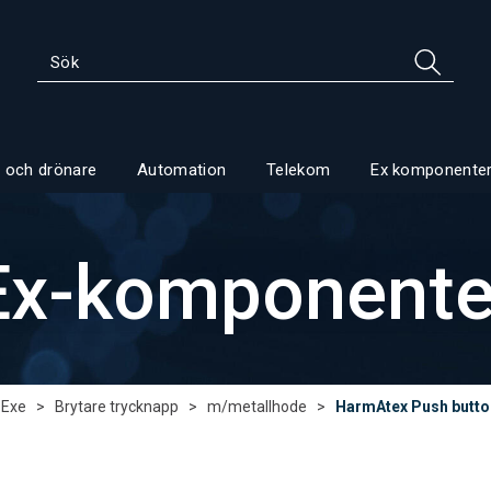
 och drönare
Automation
Telekom
Ex komponente
Ex-komponente
 Exe
>
Brytare trycknapp
>
m/metallhode
>
HarmAtex Push butto