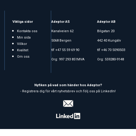
Viktiga sidor
Adeptor AS
Adeptor AB
Kontakta oss
Kanalveien 62
Bilgatan 20
Min sida
5068 Bergen
442 40 Kungälv
Villkor
tlf +47 55 59 69 90
tlf +46 70 5090503
Kvalitet
Om oss
Org: 997 293 851MVA
Org: 559280-9148
Nyfiken på vad som händer hos Adeptor?
- Registrera dig för vårt nyhetsbrev och följ oss på LinkedIn!
Copyright © 2026 Adeptor AS - All rights reserved