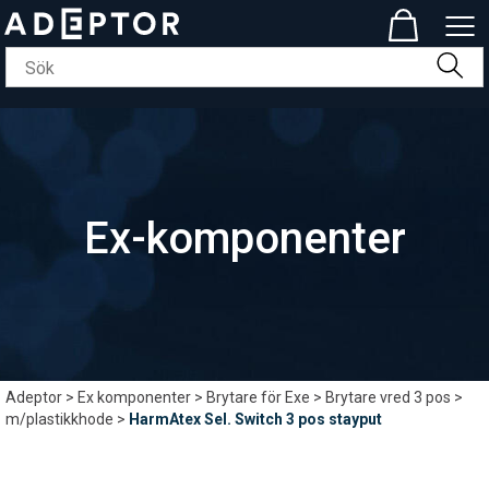
Ex-komponenter
Adeptor
>
Ex komponenter
>
Brytare för Exe
>
Brytare vred 3 pos
>
m/plastikkhode
>
HarmAtex Sel. Switch 3 pos stayput