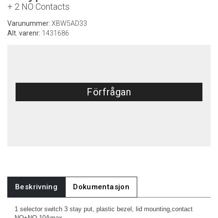
+ 2 NO Contacts
Varunummer:
XBW5AD33
Alt. varenr:
1431686
Förfrågan
Beskrivning
Dokumentasjon
1 selector switch 3 stay put, plastic bezel, lid mounting,contact
NO+NO 10Amax