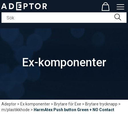
Ex-komponenter
Adeptor
>
Ex komponenter
>
Brytare för Exe
>
Brytare trycknapp
>
m/plastikkhode
>
HarmAtex Push button Green + NO Contact