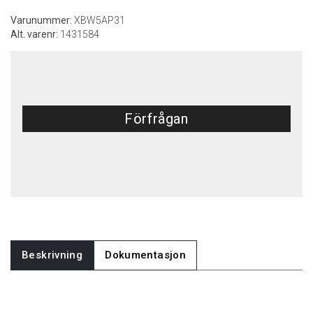
Varunummer:
XBW5AP31
Alt. varenr:
1431584
Förfrågan
Beskrivning
Dokumentasjon