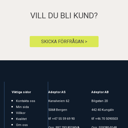
VILL DU BLI KUND?
SKICKA FÖRFRÅGAN >
Viktiga sidor
Adeptor AS
Adeptor AB
Kontakta oss
Kanalveien 62
Bilgatan 20
Min sida
5068 Bergen
442 40 Kungälv
Villkor
tlf +47 55 59 69 90
tlf +46 70 5090503
Kvalitet
Om oss
Org: 997 293 851MVA
Org: 559280-9148