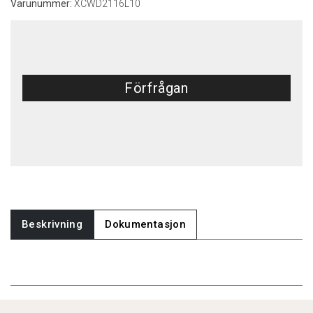
Varunummer:
XCWD2116L10
Förfrågan
Beskrivning
Dokumentasjon