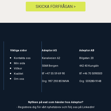
SKICKA FÖRFRÅGAN >
Viktiga sidor
Adeptor AS
Adeptor AB
Kontakta oss
Kanalveien 62
Bilgatan 20
Min sida
5068 Bergen
442 40 Kungälv
Villkor
tlf +47 55 59 69 90
tlf +46 70 5090503
Kvalitet
Om oss
Org: 997 293 851MVA
Org: 559280-9148
Nyfiken på vad som händer hos Adeptor?
- Registrera dig för vårt nyhetsbrev och följ oss på LinkedIn!