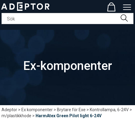
Ex-komponenter
Adeptor
>
Ex komponenter
>
Brytare för Exe
>
Kontrollampa, 6-24V
>
m/plastikkhode
>
HarmAtex Green Pilot light 6-24V