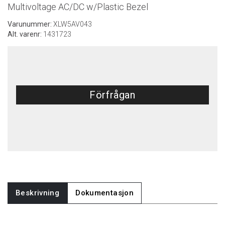
Multivoltage AC/DC w/Plastic Bezel
Varunummer:
XLW5AV043
Alt. varenr:
1431723
Förfrågan
Beskrivning
Dokumentasjon