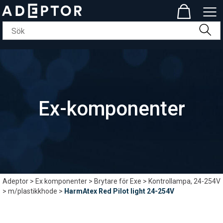
Ex-komponenter
Adeptor
>
Ex komponenter
>
Brytare för Exe
>
Kontrollampa, 24-254V
>
m/plastikkhode
>
HarmAtex Red Pilot light 24-254V