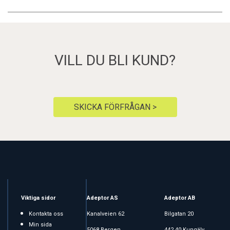
VILL DU BLI KUND?
SKICKA FÖRFRÅGAN >
Viktiga sidor
Adeptor AS
Adeptor AB
Kontakta oss
Kanalveien 62
Bilgatan 20
Min sida
5068 Bergen
442 40 Kungälv