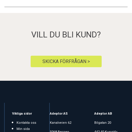
VILL DU BLI KUND?
SKICKA FÖRFRÅGAN >
Viktiga sidor
Adeptor AS
Adeptor AB
Kontakta oss
Kanalveien 62
Bilgatan 20
Min sida
5068 Bergen
442 40 Kungälv