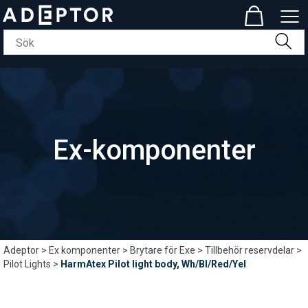
Ex-komponenter
Adeptor
>
Ex komponenter
>
Brytare för Exe
>
Tillbehör reservdelar
>
Pilot Lights
>
HarmAtex Pilot light body, Wh/Bl/Red/Yel