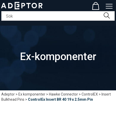
Ex-komponenter
Adeptor
>
Ex komponenter
>
Hawke Connector
>
ControlEX
>
Insert
Bulkhead Pins
>
ControlEx Insert BR 40 19 x 2.5mm Pin