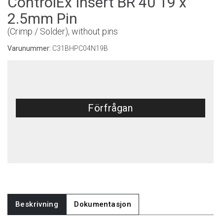
ControlEx Insert BR 40 19 x
2.5mm Pin
(Crimp / Solder), without pins
Varunummer:
C31BHPC04N19B
Förfrågan
Beskrivning
Dokumentasjon