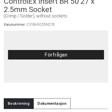
ControlEx Insert BR 50 27 x
2.5mm Socket
(Crimp / Solder), without sockets
Varunummer:
C31BHSC05N27B
Förfrågan
Beskrivning
Dokumentasjon