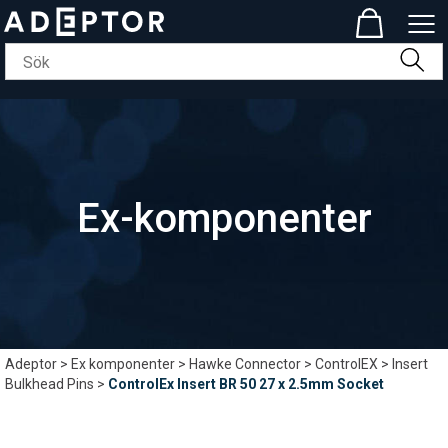
Ex-komponenter
Adeptor
>
Ex komponenter
>
Hawke Connector
>
ControlEX
>
Insert
Bulkhead Pins
>
ControlEx Insert BR 50 27 x 2.5mm Socket