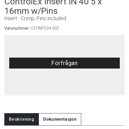
ControlEx Insert IN 40 5 x
16mm w/Pins
Insert - Crimp, Pins included
Varunummer:
C31INPC04-05F
Förfrågan
Beskrivning
Dokumentasjon