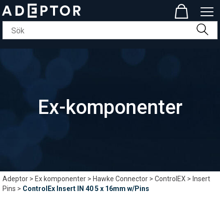
Ex-komponenter
Adeptor
>
Ex komponenter
>
Hawke Connector
>
ControlEX
>
Insert
Pins
>
ControlEx Insert IN 40 5 x 16mm w/Pins