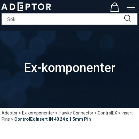
Ex-komponenter
Adeptor
>
Ex komponenter
>
Hawke Connector
>
ControlEX
>
Insert
Pins
>
ControlEx Insert IN 40 24 x 1.5mm Pin