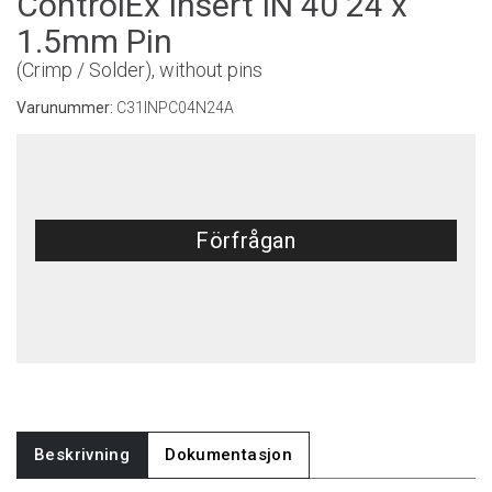
ControlEx Insert IN 40 24 x
1.5mm Pin
(Crimp / Solder), without pins
Varunummer:
C31INPC04N24A
Förfrågan
Beskrivning
Dokumentasjon