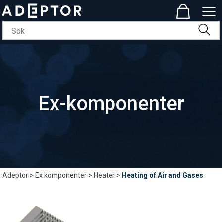
Ex-komponenter
Adeptor
>
Ex komponenter
>
Heater
>
Heating of Air and Gases