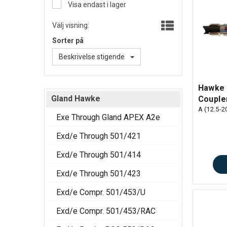
Visa endast i lager
Välj visning:
Sorter på
Beskrivelse stigende
Hawke
Gland Hawke
Couple
A (12.5-
Exe Through Gland APEX A2e
Exd/e Through 501/421
Exd/e Through 501/414
Exd/e Through 501/423
Exd/e Compr. 501/453/U
Exd/e Compr. 501/453/RAC