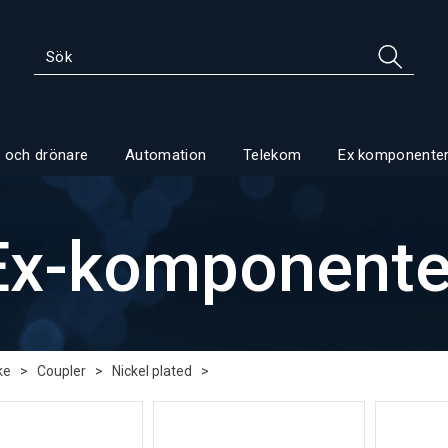
 och drönare
Automation
Telekom
Ex komponente
Ex-komponente
ke
>
Coupler
>
Nickel plated
>