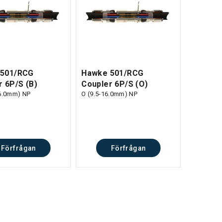
 501/RCG
Hawke 501/RCG
r 6P/S (B)
Coupler 6P/S (O)
26.0mm) NP
O (9.5-16.0mm) NP
Förfrågan
Förfrågan