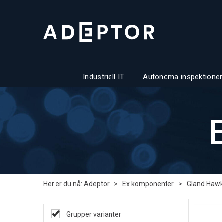
Industriell IT
Autonoma inspektioner
Her er du nå:
Adeptor
>
Ex komponenter
>
Gland Haw
Grupper varianter