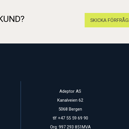
 KUND?
SKICKA FÖRFRÅG
Adeptor AS
Kanalveien 62
5068 Bergen
tlf +47 55 59 69 90
Org: 997 293 851MVA