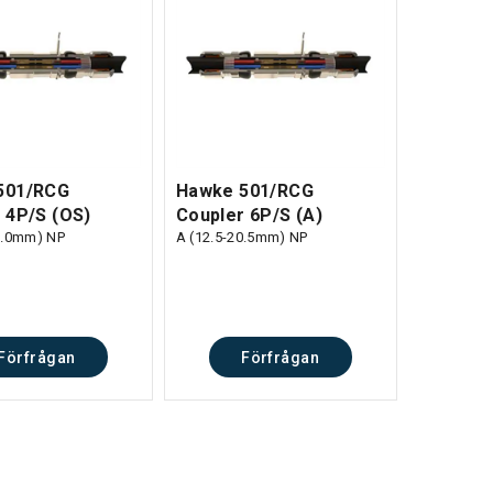
501/RCG
Hawke 501/RCG
 4P/S (OS)
Coupler 6P/S (A)
2.0mm) NP
A (12.5-20.5mm) NP
Förfrågan
Förfrågan