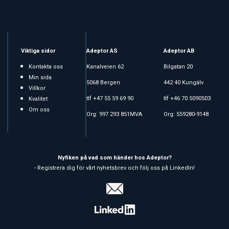
Viktiga sidor
Adeptor AS
Adeptor AB
Kontakta oss
Kanalveien 62
Bilgatan 20
Min sida
5068 Bergen
442 40 Kungälv
Villkor
tlf +47 55 59 69 90
tlf +46 70 5090503
Kvalitet
Om oss
Org: 997 293 851MVA
Org: 559280-9148
Nyfiken på vad som händer hos Adeptor?
- Registrera dig för vårt nyhetsbrev och följ oss på LinkedIn!