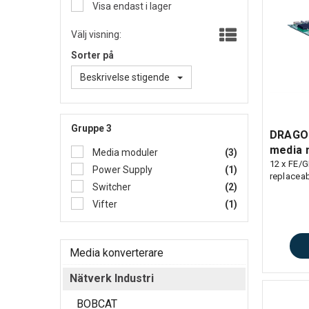
Visa endast i lager
Välj visning:
Sorter på
Beskrivelse stigende
Gruppe 3
DRAGO
media 
Media moduler
(3)
12 x FE/G
Power Supply
(1)
replacea
Switcher
(2)
Vifter
(1)
Media konverterare
Nätverk Industri
BOBCAT