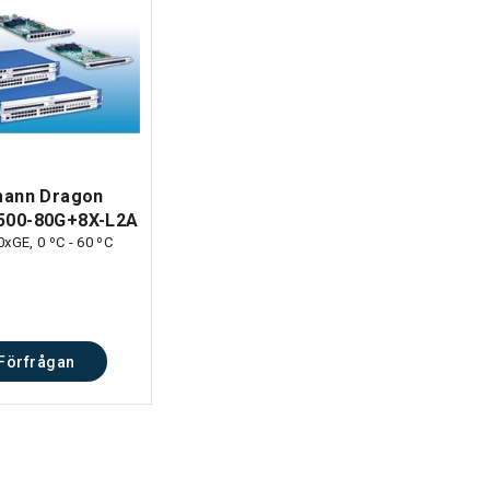
mann Dragon
00-80G+8X-L2A
xGE, 0 ºC - 60 ºC
Förfrågan