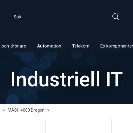
 och drönare
Automation
Telekom
Ex komponente
Industriell IT
>
MACH 4000 Dragon
>