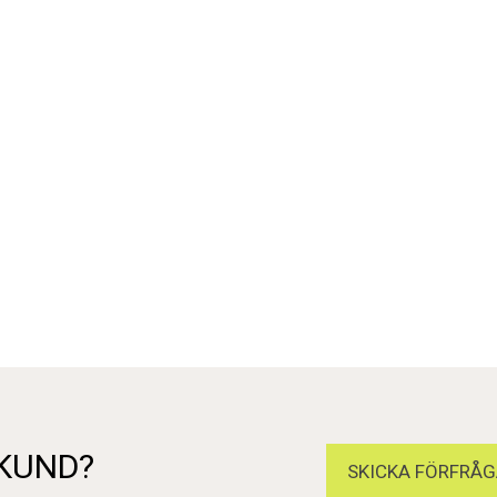
 KUND?
SKICKA FÖRFRÅG