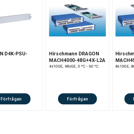
N D4K-PSU-
Hirschmann DRAGON
Hirsch
MACH4000-48G+4X-L2A
MACH45
4x10GE, 48xGE, 0 ºC - 60 ºC
8x10GE, 80
Förfrågan
Förfrågan