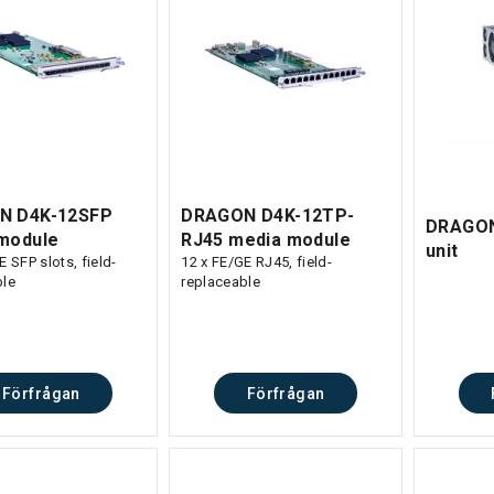
N D4K-12SFP
DRAGON D4K-12TP-
DRAGON
module
RJ45 media module
unit
E SFP slots, field-
12 x FE/GE RJ45, field-
ble
replaceable
Förfrågan
Förfrågan