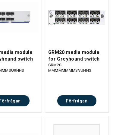
media module
GRM20 media module
yhound switch
for Greyhound switch
GRM20-
MMSU9HHS
MMMMMMMMSVUHHS
Förfrågan
Förfrågan