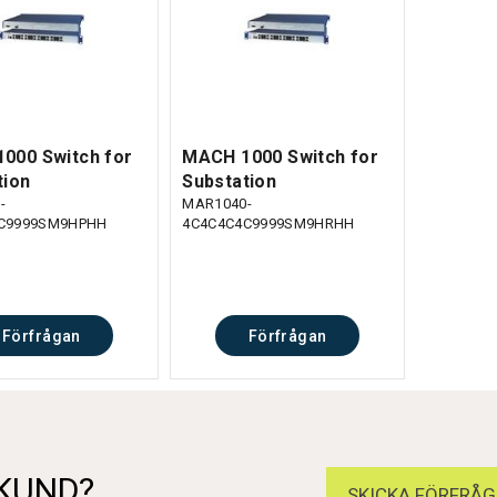
000 Switch for
MACH 1000 Switch for
tion
Substation
-
MAR1040-
C9999SM9HPHH
4C4C4C4C9999SM9HRHH
Förfrågan
Förfrågan
 KUND?
SKICKA FÖRFRÅG