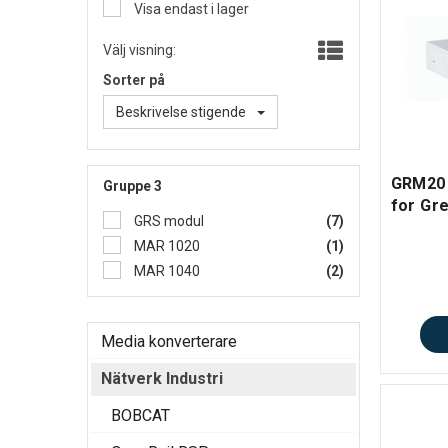
Visa endast i lager
Välj visning:
Sorter på
Beskrivelse stigende
GRM20 
Gruppe 3
for Gr
GRS modul
(7)
MAR 1020
(1)
MAR 1040
(2)
Media konverterare
Nätverk Industri
BOBCAT