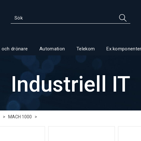
 och drönare
Automation
Telekom
Ex komponente
Industriell IT
>
MACH 1000
>