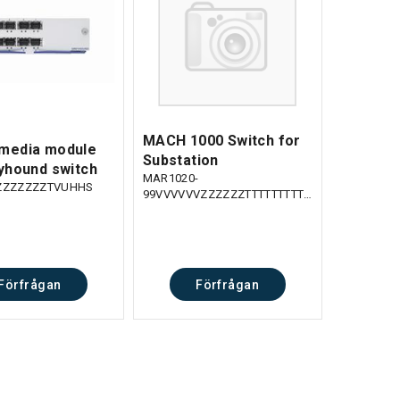
MACH 1000 Switch for
media module
Substation
yhound switch
MAR1020-
ZZZZZZZTVUHHS
99VVVVVVZZZZZZTTTTTTTTTTTTSGGHPH
Förfrågan
Förfrågan