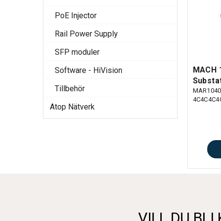
PoE Injector
Rail Power Supply
SFP moduler
MACH 1
Software - HiVision
Substa
Tillbehör
MAR1040
4C4C4C4
Atop Nätverk
VILL DU BLI