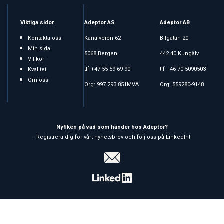
Viktiga sidor
Adeptor AS
Adeptor AB
Kontakta oss
Kanalveien 62
Bilgatan 20
Min sida
5068 Bergen
442 40 Kungälv
Villkor
tlf +47 55 59 69 90
tlf +46 70 5090503
Kvalitet
Om oss
Org: 997 293 851MVA
Org: 559280-9148
Nyfiken på vad som händer hos Adeptor?
- Registrera dig för vårt nyhetsbrev och följ oss på LinkedIn!
Copyright © 2026 Adeptor AS - All rights reserved
Affärssystem
och
webshop
är levererat av
Multicase™ Norge AS