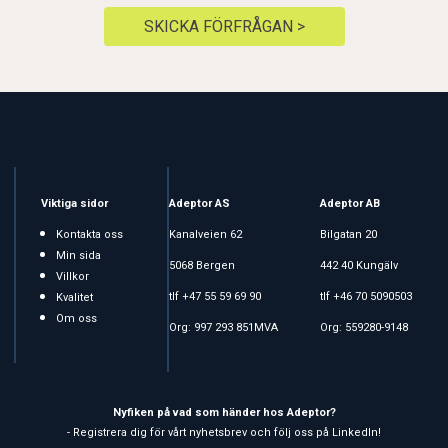
SKICKA FÖRFRÅGAN >
Viktiga sidor
Adeptor AS
Adeptor AB
Kontakta oss
Kanalveien 62
Bilgatan 20
Min sida
5068 Bergen
442 40 Kungälv
Villkor
tlf +47 55 59 69 90
tlf +46 70 5090503
Kvalitet
Om oss
Org: 997 293 851MVA
Org: 559280-9148
Nyfiken på vad som händer hos Adeptor?
- Registrera dig för vårt nyhetsbrev och följ oss på LinkedIn!